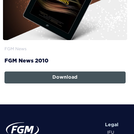
FGM News
FGM News 2010
Download
Legal
IFU