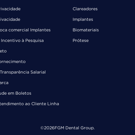
rivacidade
Clareadores
rivacidade
Implantes
troca comercial Implantes
Biomateriais
Incentivo à Pesquisa
Prótese
leto
Fornecimento
Transparência Salarial
arca
ude em Boletos
Atendimento ao Cliente Linha
©
2026
FGM Dental Group.