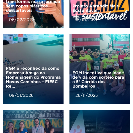
transforma: nossa jornada
sem copos plásticos
Projeto Aprendiz Mais
descartáveis
Sustentável
06/02/2026
15/01/2026
FGM é reconhecida como
Empresa Amiga na
FGM incentiva qualidade
Homenagem do Programa
de vida com sorteio para
Novos Caminhos – FIESC
a 5ª Corrida dos
Re...
Bombeiros
09/01/2026
26/11/2025