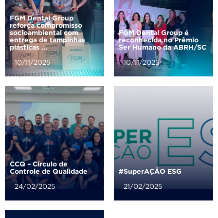
FGM Dental Group
reforça compromisso
socioambiental com
FGM Dental Group é
entrega de tampinhas
reconhecida no Prêmio
plásticas ...
Ser Humano da ABRH/SC
10/11/2025
10/11/2025
CCQ – Círculo de
Controle de Qualidade
#SuperAÇÃO ESG
24/02/2025
21/02/2025