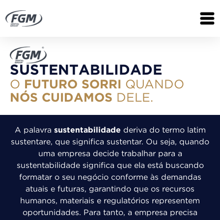
SUSTENTABILIDADE
O
FUTURO SORRI
QUANDO
NÓS CUIDAMOS
DELE.
A palavra
sustentabilidade
deriva do termo latim
sustentare, que significa sustentar. Ou seja, quando
uma empresa decide trabalhar para a
sustentabilidade significa que ela está buscando
formatar o seu negócio conforme às demandas
atuais e futuras, garantindo que os recursos
humanos, materiais e regulatórios representem
oportunidades. Para tanto, a empresa precisa