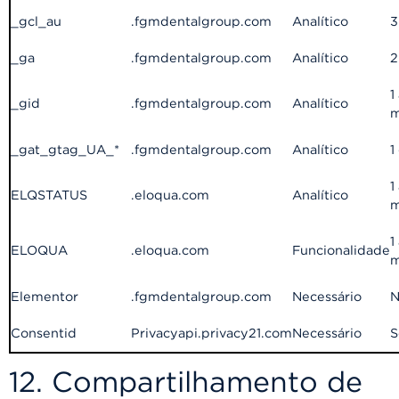
_gcl_au
.fgmdentalgroup.com
Analítico
3
_ga
.fgmdentalgroup.com
Analítico
2
1
_gid
.fgmdentalgroup.com
Analítico
m
_gat_gtag_UA_*
.fgmdentalgroup.com
Analítico
1
1
ELQSTATUS
.eloqua.com
Analítico
m
1
ELOQUA
.eloqua.com
Funcionalidade
m
Elementor
.fgmdentalgroup.com
Necessário
N
Consentid
Privacyapi.privacy21.com
Necessário
S
12. Compartilhamento de