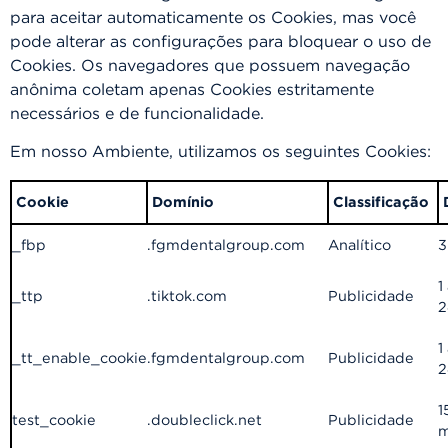
para aceitar automaticamente os Cookies, mas você
pode alterar as configurações para bloquear o uso de
Cookies. Os navegadores que possuem navegação
anônima coletam apenas Cookies estritamente
necessários e de funcionalidade.
Em nosso Ambiente, utilizamos os seguintes Cookies:
Cookie
Domínio
Classificação
_fbp
.fgmdentalgroup.com
Analítico
3
1
_ttp
.tiktok.com
Publicidade
2
1
_tt_enable_cookie
.fgmdentalgroup.com
Publicidade
2
1
test_cookie
.doubleclick.net
Publicidade
m