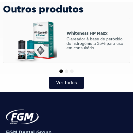
Outros produtos
Whiteness HP Maxx
Clareador à base de peróxido
de hidrogênio a 35% para uso
em consultório.
1
2
3
Ver todos
FGM Dental Group