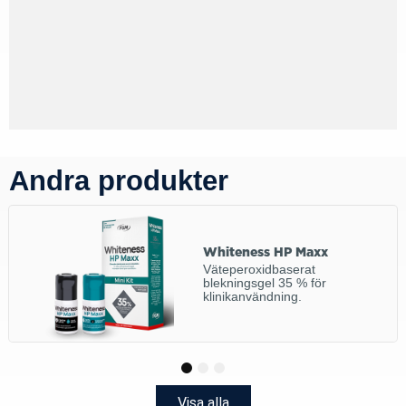
Andra produkter
Whiteness HP Maxx
Väteperoxidbaserat
blekningsgel 35 % för
klinikanvändning.
1
2
3
Visa alla