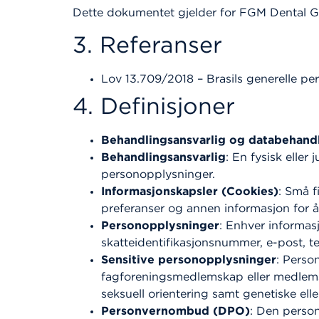
Dette dokumentet gjelder for FGM Dental Gro
3. Referanser
Lov 13.709/2018 – Brasils generelle p
4. Definisjoner
Behandlingsansvarlig og databehand
Behandlingsansvarlig
: En fysisk elle
personopplysninger.
Informasjonskapsler (Cookies)
: Små f
preferanser og annen informasjon for å 
Personopplysninger
: Enhver informasj
skatteidentifikasjonsnummer, e-post, t
Sensitive personopplysninger
: Perso
fagforeningsmedlemskap eller medlemskap
seksuell orientering samt genetiske ell
Personvernombud (DPO)
: Den perso