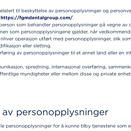
 relatert til beskyttelse av personopplysninger og personv
n
https://fgmdentalgroup.com/
.
isk person som behandler personopplysninger på vegne av 
sonen som personopplysningene gjelder, når vedkommend
Enhver operasjon utført med personopplysninger, slik som 
fikasjon eller sletting.
rføring av personopplysninger til et annet land eller en in
nikasjon, spredning, internasjonal overføring, sammenkob
entlige myndigheter eller mellom disse og private enhet
k av personopplysninger
ersonopplysninger for å kunne tilby tjenestene som er ti