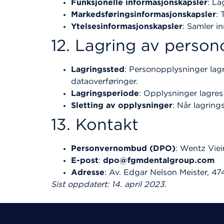
Funksjonelle informasjonskapsler
: La
Markedsføringsinformasjonskapsler
: 
Ytelsesinformasjonskapsler
: Samler i
12. Lagring av person
Lagringssted
: Personopplysninger lagre
dataoverføringer.
Lagringsperiode
: Opplysninger lagres
Sletting av opplysninger
: Når lagring
13. Kontakt
Personvernombud (DPO)
: Wentz Vie
E-post
:
dpo@fgmdentalgroup.com
Adresse
: Av. Edgar Nelson Meister, 474 
Sist oppdatert: 14. april 2023.