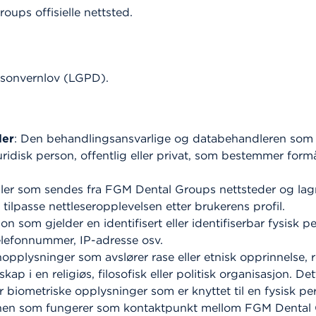
ups offisielle nettsted.
ersonvernlov (LGPD).
ler
: Den behandlingsansvarlige og databehandleren som
r juridisk person, offentlig eller privat, som bestemmer f
iler som sendes fra FGM Dental Groups nettsteder og lag
tilpasse nettleseropplevelsen etter brukerens profil.
on som gjelder en identifisert eller identifiserbar fysisk 
elefonnummer, IP-adresse osv.
nopplysninger som avslører rase eller etnisk opprinnelse, r
 i en religiøs, filosofisk eller politisk organisasjon. De
er biometriske opplysninger som er knyttet til en fysisk pe
nen som fungerer som kontaktpunkt mellom FGM Dental G