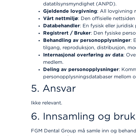
datatilsynsmyndighet (ANPD).
Gjeldende lovgivning
: All lovgivning
Vårt nettmiljø
: Den offisielle nettside
Databehandler
: En fysisk eller jurid
Registrert / Bruker
: Den fysiske per
Behandling av personopplysninger
: 
tilgang, reproduksjon, distribusjon, modi
Internasjonal overføring av data
: Ove
medlem.
Deling av personopplysninger
: Kommu
personopplysningsdatabaser mellom off
5. Ansvar
Ikke relevant.
6. Innsamling og bru
FGM Dental Group må samle inn og behandle p