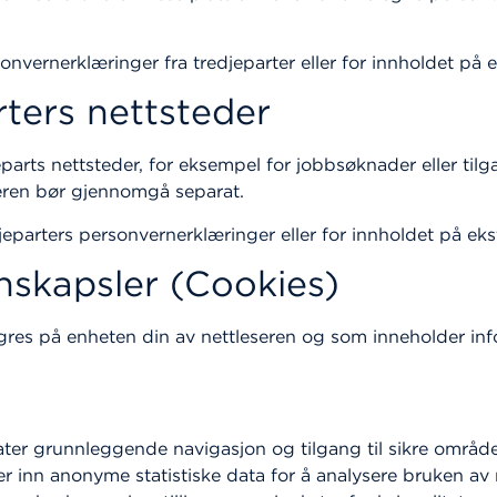
nvernerklæringer fra tredjeparter eller for innholdet på e
arters nettsteder
eparts nettsteder, for eksempel for jobbsøknader eller tilg
eren bør gjennomgå separat.
eparters personvernerklæringer eller for innholdet på eks
onskapsler (Cookies)
agres på enheten din av nettleseren og som inneholder in
llater grunnleggende navigasjon og tilgang til sikre områd
er inn anonyme statistiske data for å analysere bruken av 