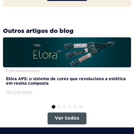
Outros artigos do blog
FGM News
Estética
Elóra APS: o sistema de cores que revoluciona a estética
em resina composta
06/04/2026
1
2
3
4
5
6
Ver todos