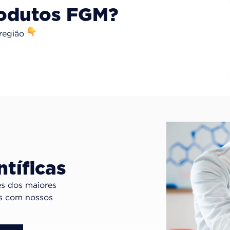
rodutos FGM?
 região
tíficas
es dos maiores
os com nossos