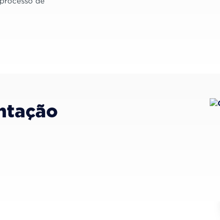
 processo de
ntação