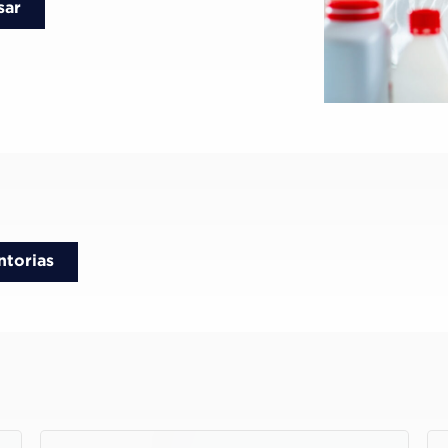
sar
torias