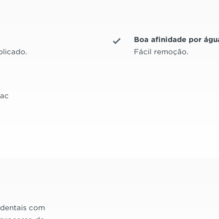
Boa afinidade por águ
plicado.
Fácil remoção.
dac
 dentais com