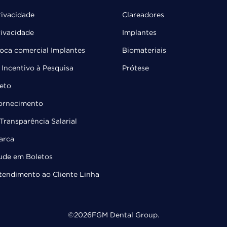
rivacidade
Clareadores
rivacidade
Implantes
troca comercial Implantes
Biomateriais
Incentivo à Pesquisa
Prótese
leto
Fornecimento
Transparência Salarial
arca
ude em Boletos
Atendimento ao Cliente Linha
©
2026
FGM Dental Group.