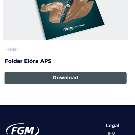
Folder
Folder Elóra APS
Download
Legal
IFU