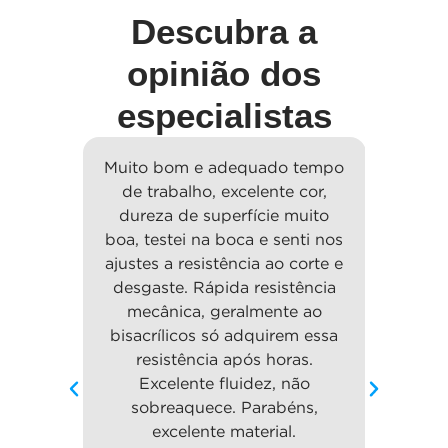
Descubra a
opinião dos
especialistas
ina
Muito bom e adequado tempo
A resi
Ótimo
de trabalho, excelente cor,
susp
timo
dureza de superfície muito
fide
ção de
boa, testei na boca e senti nos
pel
imento,
ajustes a resistência ao corte e
macie
desgaste. Rápida resistência
um 
mecânica, geralmente ao
permi
bisacrílicos só adquirem essa
um tan
sé
resistência após horas.
demai
falo
Excelente fluidez, não
sobreaquece. Parabéns,
a
excelente material.