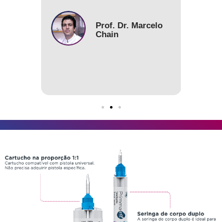
ac
fac
Prof. Dr. Marcelo
Chain