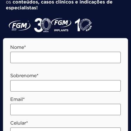
os
conteúdos, casos clínicos e indicações de
especialistas!
Nome*
Sobrenome*
Email*
Celular*