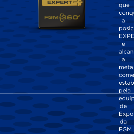
que
conq
a
posi
EXP
e
alca
a
meta
come
estab
pela
equi
de
Expo
da
FGM