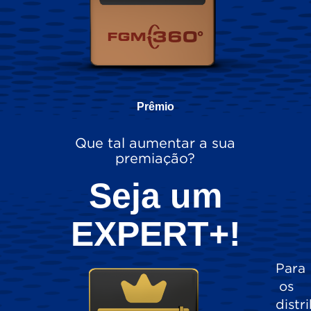
Prêmio
Que tal aumentar a sua
premiação?
Seja um
EXPERT+!
Para
os
distr