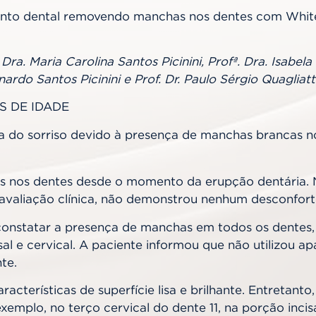
mento dental removendo manchas nos dentes com Whi
Dra. Maria Carolina Santos Picinini, Profª. Dra. Isabela
nardo Santos Picinini e Prof. Dr. Paulo Sérgio Quagliatt
S DE IDADE
ca do sorriso devido à presença de manchas brancas n
s nos dentes desde o momento da erupção dentária. N
 avaliação clínica, não demonstrou nenhum desconfor
el constatar a presença de manchas em todos os dentes
isal e cervical. A paciente informou que não utilizou
te.
acterísticas de superfície lisa e brilhante. Entretant
r exemplo, no terço cervical do dente 11, na porção inc