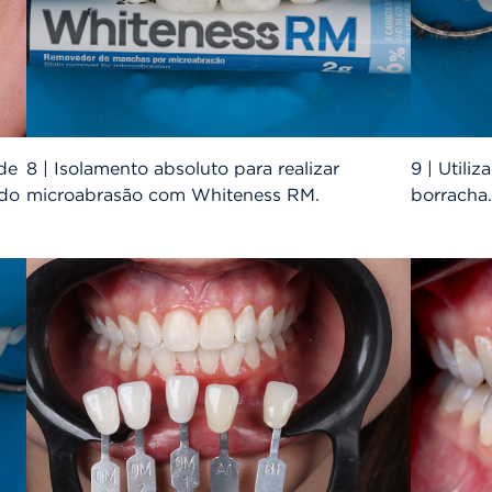
de
8 | Isolamento absoluto para realizar
9 | Util
ndo
microabrasão com Whiteness RM.
borracha.