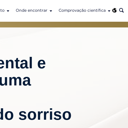
to
Onde encontrar
Comprovação científica
ntal e
 uma
o sorriso