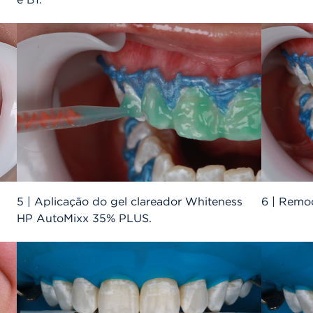
e B1.
5 | Aplicação do gel clareador Whiteness
6 | Remoç
HP AutoMixx 35% PLUS.