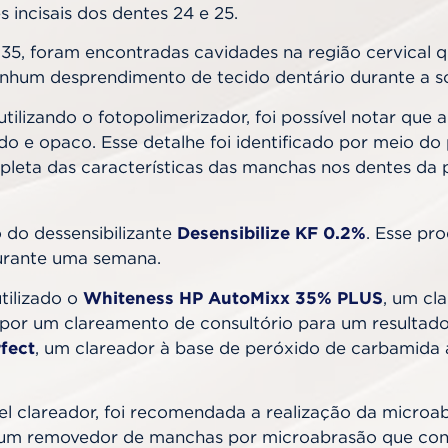
s incisais dos dentes 24 e 25.
 35, foram encontradas cavidades na região cervical 
nhum desprendimento de tecido dentário durante a 
utilizando o fotopolimerizador, foi possível notar qu
 e opaco. Esse detalhe foi identificado por meio do 
pleta das características das manchas nos dentes da 
 do dessensibilizante
Desensibilize KF 0.2%
. Esse pro
durante uma semana.
tilizado o
Whiteness HP AutoMixx 35% PLUS
, um cl
 por um clareamento de consultório para um resultado
fect
, um clareador à base de peróxido de carbamida a
l clareador, foi recomendada a realização da microab
 um removedor de manchas por microabrasão que cont