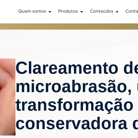
Quem somos
Produtos
Conteúdos
Conta
Clareamento de
microabrasão,
transformação
conservadora d