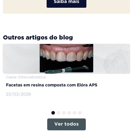
Saiba mais
Outros artigos do blog
Casos Clínicos
Estética
Facetas em resina composta com Elóra APS
23/03/2026
1
2
3
4
5
6
Ver todos