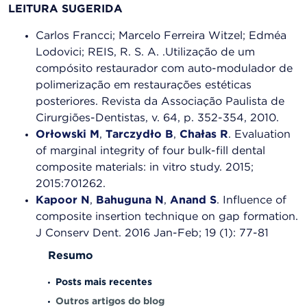
LEITURA SUGERIDA
Carlos Francci; Marcelo Ferreira Witzel; Edméa
Lodovici; REIS, R. S. A. .Utilização de um
compósito restaurador com auto-modulador de
polimerização em restaurações estéticas
posteriores. Revista da Associação Paulista de
Cirurgiões-Dentistas, v. 64, p. 352-354, 2010.
Orłowski M
,
Tarczydło B
,
Chałas R
. Evaluation
of marginal integrity of four bulk-fill dental
composite materials: in vitro study. 2015;
2015:701262.
Kapoor N
,
Bahuguna N
,
Anand S
. Influence of
composite insertion technique on gap formation.
J Conserv Dent. 2016 Jan-Feb; 19 (1): 77-81
Resumo
Posts mais recentes
Outros artigos do blog