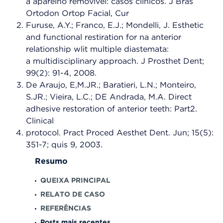
a aparelho removível: casos clínicos. J Bras
Ortodon Ortop Facial, Cur
Furuse, A.Y.; Franco, E.J.; Mondelli, J. Esthetic
and functional restiration for na anterior
relationship wlit multiple diastemata:
a multidisciplinary approach. J Prosthet Dent;
99(2): 91-4, 2008.
De Araujo, E,M.JR.; Baratieri, L.N.; Monteiro,
S.JR.; Vieira, L.C.; DE Andrada, M.A. Direct
adhesive restoration of anterior teeth: Part2.
Clinical
protocol. Pract Proced Aesthet Dent. Jun; 15(5):
351-7; quis 9, 2003.
Resumo
QUEIXA PRINCIPAL
RELATO DE CASO
REFERÊNCIAS
Posts mais recentes