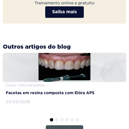
Treinamento online e gratuito
Saiba mais
Outros artigos do blog
Casos Clínicos
Estética
Facetas em resina composta com Elóra APS
23/03/2026
1
2
3
4
5
6