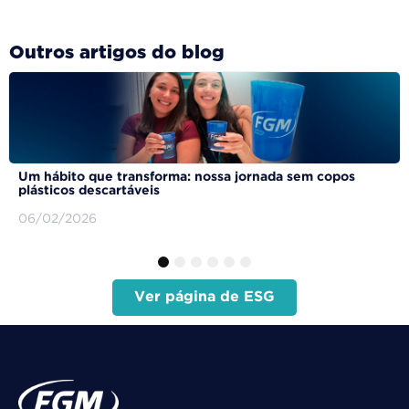
Outros artigos do blog
Um hábito que transforma: nossa jornada sem copos
plásticos descartáveis
06/02/2026
1
2
3
4
5
6
Ver página de ESG