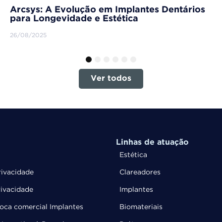
Arcsys: A Evolução em Implantes Dentários
para Longevidade e Estética
26/08/2025
1
2
3
4
5
6
Ver todos
Linhas de atuação
Estética
rivacidade
Clareadores
rivacidade
Implantes
troca comercial Implantes
Biomateriais