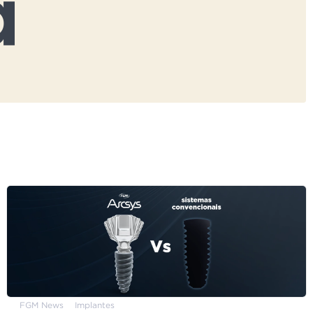
FGM News
Implantes