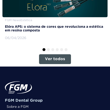
FGM News
Estética
Elóra APS: o sistema de cores que revoluciona a estética
em resina composta
06/04/2026
1
2
3
4
5
6
Ver todos
FGM Dental Group
Sobre a FGM