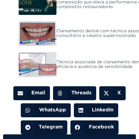
composição que eleva a performance 
compósitos restauradores
Clareamento dental com técnica assoc
consultório e caseiro supervisionado
Técnica associada de clareamento den
eficácia e ausência de sensibilidade
Email
Threads
X
WhatsApp
LinkedIn
Telegram
Facebook