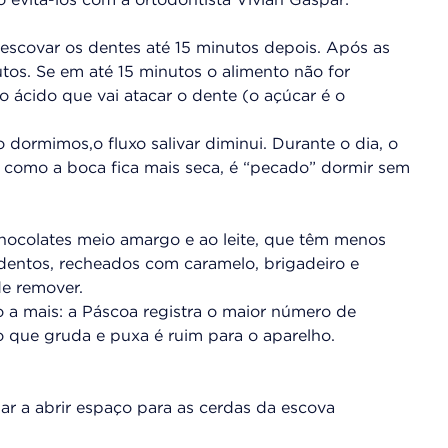
evitá-los com a ortodontista Vivian Gaspar:
 escovar os dentes até 15 minutos depois. Após as
utos. Se em até 15 minutos o alimento não for
o ácido que vai atacar o dente (o açúcar é o
dormimos,o fluxo salivar diminui. Durante o dia, o
, como a boca fica mais seca, é “pecado” dormir sem
hocolates meio amargo e ao leite, que têm menos
dentos, recheados com caramelo, brigadeiro e
de remover.
a mais: a Páscoa registra o maior número de
 que gruda e puxa é ruim para o aparelho.
udar a abrir espaço para as cerdas da escova