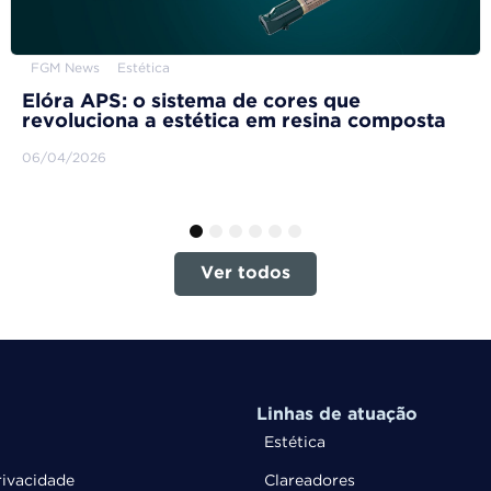
FGM News
Estética
Elóra APS: o sistema de cores que
revoluciona a estética em resina composta
06/04/2026
1
2
3
4
5
6
Ver todos
Linhas de atuação
Estética
rivacidade
Clareadores