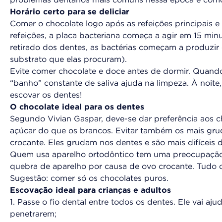
problemas dentários mais comuns nessa época e como 
Horário certo para se deliciar
Comer o chocolate logo após as refeições principais e
refeições, a placa bacteriana começa a agir em 15 min
retirado dos dentes, as bactérias começam a produzir 
substrato que elas procuram).
Evite comer chocolate e doce antes de dormir. Quando 
“banho” constante de saliva ajuda na limpeza. À noite
escovar os dentes!
O chocolate ideal para os dentes
Segundo Vivian Gaspar, deve-se dar preferência aos c
açúcar do que os brancos. Evitar também os mais gru
crocante. Eles grudam nos dentes e são mais difíceis 
Quem usa aparelho ortodôntico tem uma preocupação 
quebra de aparelho por causa de ovo crocante. Tudo o
Sugestão: comer só os chocolates puros.
Escovação ideal para crianças e adultos
1. Passe o fio dental entre todos os dentes. Ele vai aj
penetrarem;