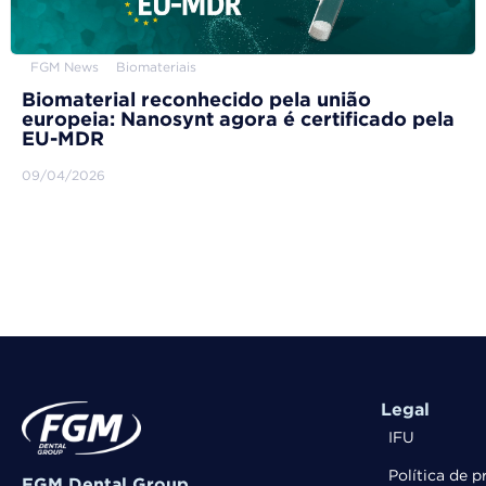
FGM News
Biomateriais
Biomaterial reconhecido pela união
europeia: Nanosynt agora é certificado pela
EU-MDR
09/04/2026
Legal
IFU
Política de p
FGM Dental Group