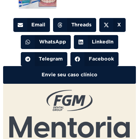
Email
Threads
X
WhatsApp
LinkedIn
Telegram
Facebook
Envie seu caso clínico