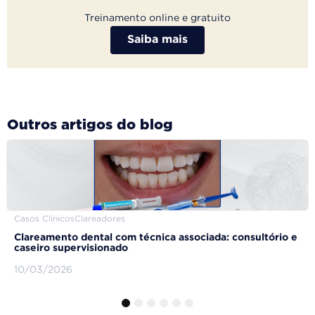
Treinamento online e gratuito
Saiba mais
Outros artigos do blog
Casos Clínicos
Clareadores
Clareamento dental com técnica associada: consultório e
caseiro supervisionado
10/03/2026
1
2
3
4
5
6