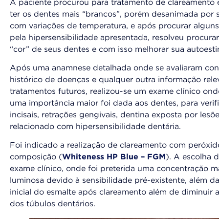
A paciente procurou para tratamento de clareamento 
ter os dentes mais “brancos”, porém desanimada por se
com variações de temperatura, e após procurar alguns
pela hipersensibilidade apresentada, resolveu procura
“cor” de seus dentes e com isso melhorar sua autoesti
Após uma anamnese detalhada onde se avaliaram condiç
histórico de doenças e qualquer outra informação rel
tratamentos futuros, realizou-se um exame clínico on
uma importância maior foi dada aos dentes, para verif
incisais, retrações gengivais, dentina exposta por lesõ
relacionado com hipersensibilidade dentária.
Foi indicado a realização de clareamento com peróxi
composição (
Whiteness HP Blue – FGM
). A escolha 
exame clínico, onde foi preterida uma concentração m
luminosa devido à sensibilidade pré-existente, além 
inicial do esmalte após clareamento além de diminuir a
dos túbulos dentários.