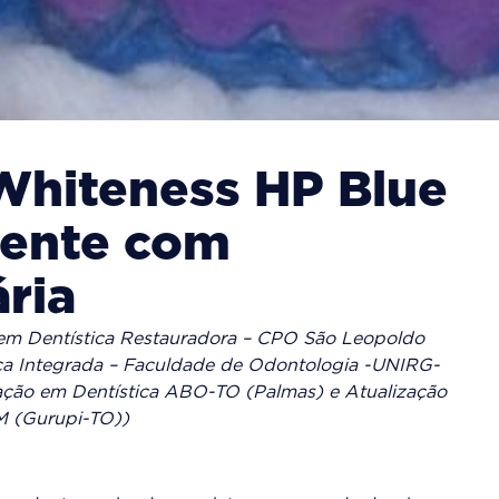
hiteness HP Blue
iente com
ária
re em Dentística Restauradora – CPO São Leopoldo
ica Integrada – Faculdade de Odontologia -UNIRG-
ação em Dentística ABO-TO (Palmas) e Atualização
M (Gurupi-TO))