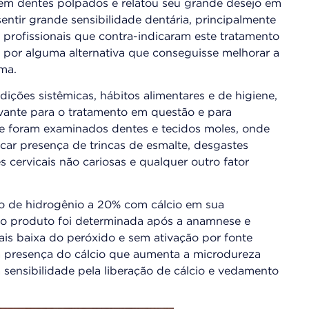
em dentes polpados e relatou seu grande desejo em
ntir grande sensibilidade dentária, principalmente
 profissionais que contra-indicaram este tratamento
r por alguma alternativa que conseguisse melhorar a
ma.
ões sistêmicas, hábitos alimentares e de higiene,
evante para o tratamento em questão e para
de foram examinados dentes e tecidos moles, onde
icar presença de trincas de esmalte, desgastes
es cervicais não cariosas e qualquer outro fator
do de hidrogênio a 20% com cálcio em sua
do produto foi determinada após a anamnese e
ais baixa do peróxido e sem ativação por fonte
da presença do cálcio que aumenta a microdureza
 sensibilidade pela liberação de cálcio e vedamento