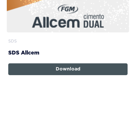
SDS
SDS Allcem
Download