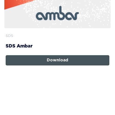
SDS
SDS Ambar
Download