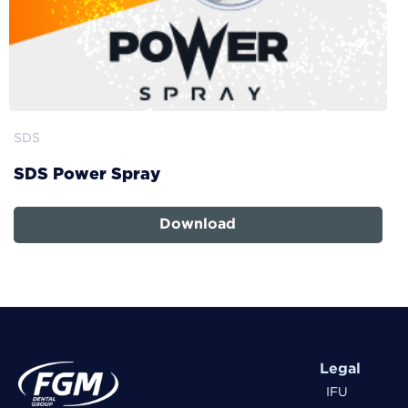
SDS
SDS Power Spray
Download
Legal
IFU