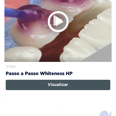
Video
Passo a Passo Whiteness HP
Visualizar