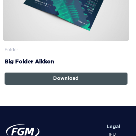
Folder
Big Folder Aikkon
Download
Legal
IFU