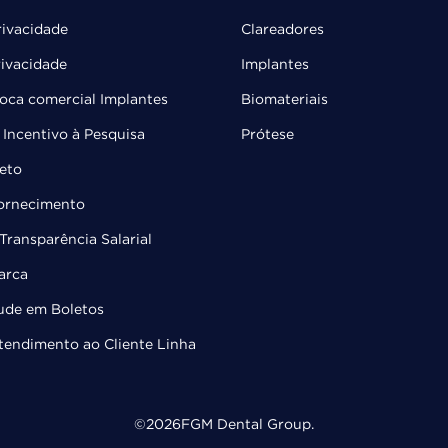
rivacidade
Clareadores
rivacidade
Implantes
troca comercial Implantes
Biomateriais
Incentivo à Pesquisa
Prótese
leto
Fornecimento
Transparência Salarial
arca
ude em Boletos
Atendimento ao Cliente Linha
©
2026
FGM Dental Group.