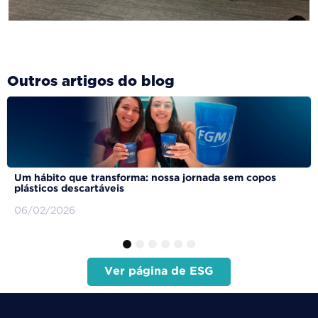
Outros artigos do blog
Um hábito que transforma: nossa jornada sem copos
plásticos descartáveis
06/02/2026
1
2
3
4
5
6
Ver página de ESG