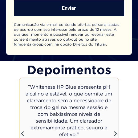
Enviar
Comunicação via e-mail contendo ofertas personalizadas
de acordo com seu interesse pelo prazo de 12 meses. A
qualquer momento é possível renovar ou revogar este
consentimento através do opt-out ou no site
fgmdentalgroup.com, na opção Direitos do Titular.
Depoimentos
"Whiteness HP Blue apresenta pH
"A 
re,
alcalino e estável, o que permite um
e
clareamento sem a necessidade de
cla
res.
troca do gel na mesma sessão e
téc
m
com baixíssimos níveis de
na
imos
sensibilidade. Um clareador
extremamente prático, seguro e
pub
efetivo."