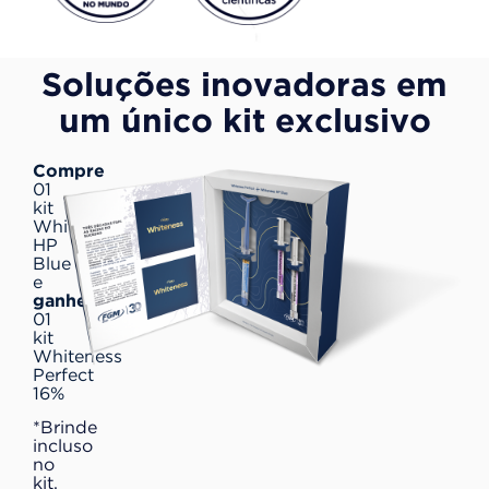
Soluções inovadoras em
um único kit exclusivo
Compre
01
kit
Whiteness
HP
Blue
e
ganhe
01
kit
Whiteness
Perfect
16%
*Brinde
incluso
no
kit.