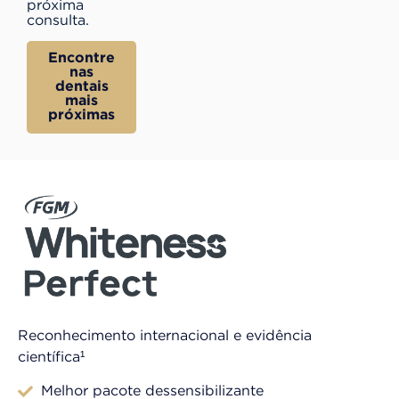
próxima
consulta.
Encontre
nas
dentais
mais
próximas
Reconhecimento internacional e evidência
científica¹​
Melhor pacote dessensibilizante​