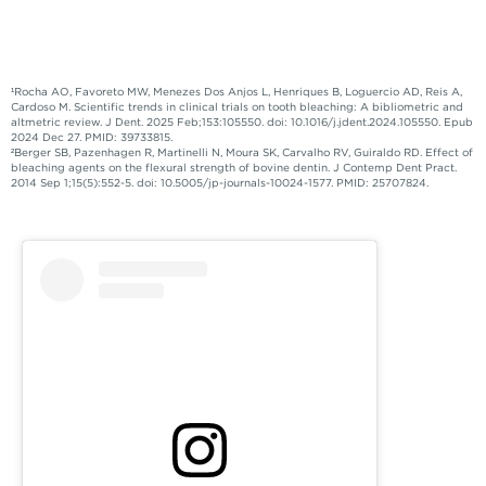
¹Rocha AO, Favoreto MW, Menezes Dos Anjos L, Henriques B, Loguercio AD, Reis A,
Cardoso M. Scientific trends in clinical trials on tooth bleaching: A bibliometric and
altmetric review. J Dent. 2025 Feb;153:105550. doi: 10.1016/j.jdent.2024.105550. Epub
2024 Dec 27. PMID: 39733815.​
²Berger SB, Pazenhagen R, Martinelli N, Moura SK, Carvalho RV, Guiraldo RD. Effect of
bleaching agents on the flexural strength of bovine dentin. J Contemp Dent Pract.
2014 Sep 1;15(5):552-5. doi: 10.5005/jp-journals-10024-1577. PMID: 25707824.