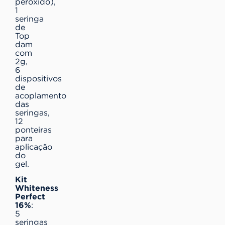
peróxido),
1
seringa
de
Top
dam
com
2g,
6
dispositivos
de
acoplamento
das
seringas,
12
ponteiras
para
aplicação
do
gel.
Kit
Whiteness
Perfect
16%
:
5
seringas