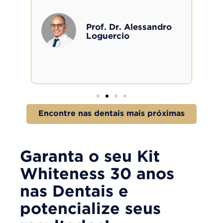
co
os
Prof. Dr. Alessandro
Loguercio
Encontre nas dentais mais próximas
Garanta o seu Kit
Whiteness 30 anos
nas Dentais e
potencialize seus