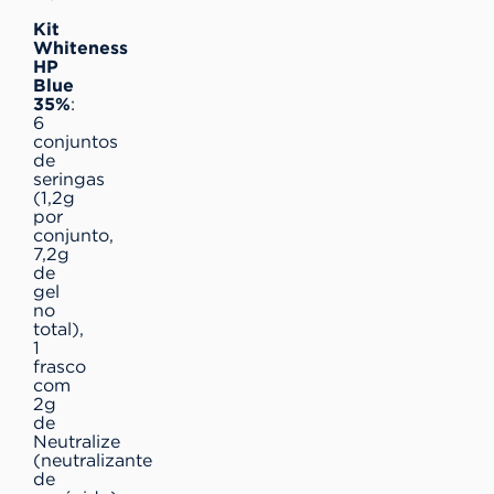
Kit
Whiteness
HP
Blue
35%
:
6
conjuntos
de
seringas
(1,2g
por
conjunto,
7,2g
de
gel
no
total),
1
frasco
com
2g
de
Neutralize
(neutralizante
de