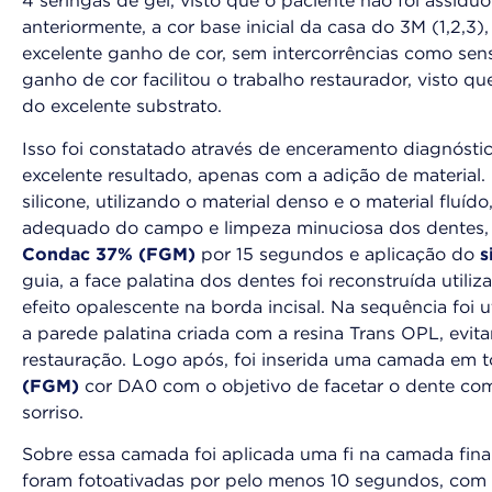
4 seringas de gel, visto que o paciente não foi assídu
anteriormente, a cor base inicial da casa do 3M (1,2,3
excelente ganho de cor, sem intercorrências como sen
ganho de cor facilitou o trabalho restaurador, visto 
do excelente substrato.
Isso foi constatado através de enceramento diagnóstic
excelente resultado, apenas com a adição de material
silicone, utilizando o material denso e o material fluíd
adequado do campo e limpeza minuciosa dos dentes,
Condac 37% (FGM)
por 15 segundos e aplicação do
s
guia, a face palatina dos dentes foi reconstruída utili
efeito opalescente na borda incisal. Na sequência foi 
a parede palatina criada com a resina Trans OPL, evit
restauração. Logo após, foi inserida uma camada em t
(FGM)
cor DA0 com o objetivo de facetar o dente com 
sorriso.
Sobre essa camada foi aplicada uma fi na camada fina
foram fotoativadas por pelo menos 10 segundos, com 