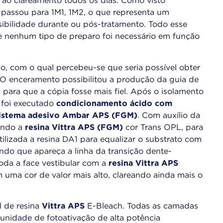
o ao clareamento todos os dias. Como visto
), passou para 1M1, 1M2, o que representa um
sibilidade durante ou pós-tratamento. Todo esse
que nenhum tipo de preparo foi necessário em função
o, com o qual percebeu-se que seria possível obter
. O enceramento possibilitou a produção da guia de
o, para que a cópia fosse mais fiel. Após o isolamento
 foi executado
condicionamento ácido com
istema adesivo Ambar APS (FGM)
. Com auxílio da
zando a
resina Vittra APS (FGM)
cor Trans OPL, para
utilizada a resina DA1 para equalizar o substrato com
ando que apareça a linha da transição dente-
oda a face vestibular com a
resina Vittra APS
uma cor de valor mais alto, clareando ainda mais o
l de resina
Vittra APS
E-Bleach. Todas as camadas
unidade de fotoativação de alta potência