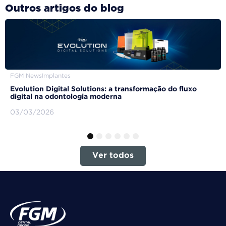
Outros artigos do blog
FGM News
Implantes
Evolution Digital Solutions: a transformação do fluxo
digital na odontologia moderna
03/03/2026
1
2
3
4
5
6
Ver todos