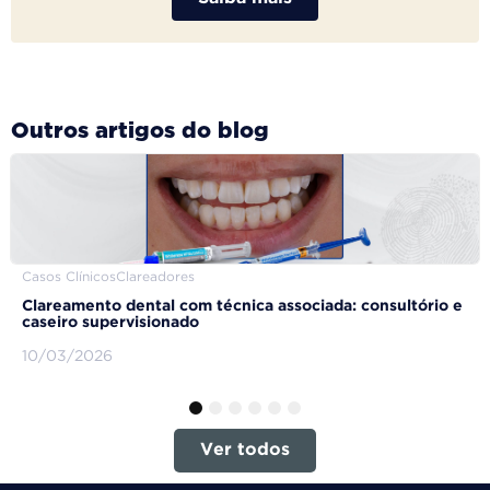
Outros artigos do blog
Casos Clínicos
Clareadores
Clareamento dental com técnica associada: consultório e
caseiro supervisionado
10/03/2026
1
2
3
4
5
6
Ver todos