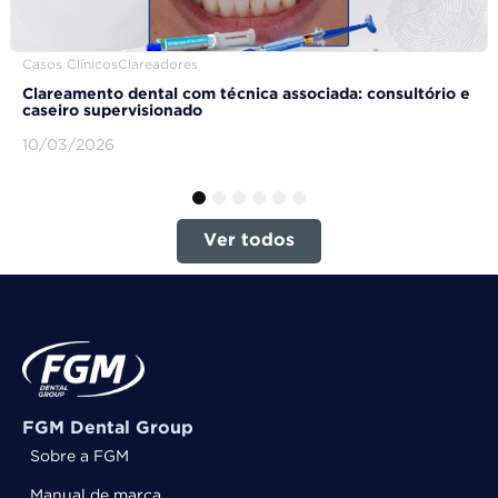
Casos Clínicos
Clareadores
Clareamento dental com técnica associada: consultório e
caseiro supervisionado
10/03/2026
1
2
3
4
5
6
Ver todos
FGM Dental Group
Sobre a FGM
Manual de marca