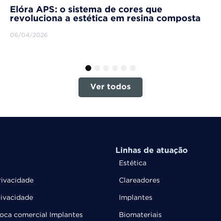
Elóra APS: o sistema de cores que
revoluciona a estética em resina composta
06/04/2026
1
2
3
4
5
6
Ver todos
Linhas de atuação
Estética
rivacidade
Clareadores
rivacidade
Implantes
troca comercial Implantes
Biomateriais