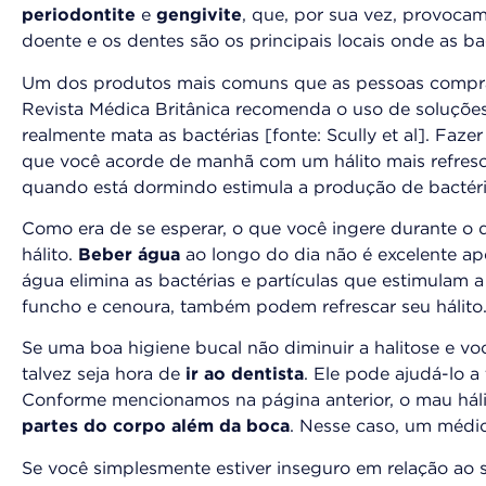
periodontite
e
gengivite
, que, por sua vez, provocam
doente e os dentes são os principais locais onde as b
Um dos produtos mais comuns que as pessoas compra
Revista Médica Britânica recomenda o uso de soluçõ
realmente mata as bactérias [fonte: Scully et al]. Faz
que você acorde de manhã com um hálito mais refresc
quando está dormindo estimula a produção de bactéria
Como era de se esperar, o que você ingere durante o 
hálito.
Beber água
ao longo do dia não é excelente ap
água elimina as bactérias e partículas que estimulam a
funcho e cenoura, também podem refrescar seu hálito
Se uma boa higiene bucal não diminuir a halitose e v
talvez seja hora de
ir ao dentista
. Ele pode ajudá-lo 
Conforme mencionamos na página anterior, o mau hál
partes do corpo além da boca
. Nesse caso, um médic
Se você simplesmente estiver inseguro em relação ao s