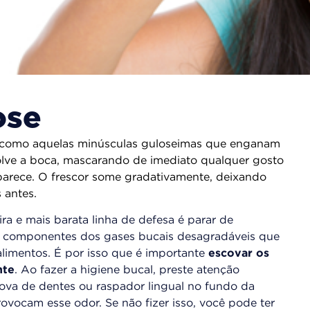
ose
ro, como aquelas minúsculas guloseimas que enganam
olve a boca, mascarando de imediato qualquer gosto
parece. O frescor some gradativamente, deixando
 antes.
ira e mais barata linha de defesa é parar de
ais componentes dos gases bucais desagradáveis que
limentos. É por isso que é importante
escovar os
nte
. Ao fazer a higiene bucal, preste atenção
cova de dentes ou raspador lingual no fundo da
rovocam esse odor. Se não fizer isso, você pode ter