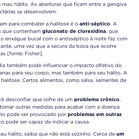
 mau hálito. As aberturas que ficam entre a gengiva
actérias se desenvolvem.
m para combater a halitose é o
anti-séptico
. A
es que contenham
gluconato de clorexidina
, que
er o enxágue bucal com o antisséptico à noite faz com
ante, uma vez que a secura da boca que ocorre
s [fonte: Fisher].
dia também pode influenciar o impacto olfativo do
enas para seu corpo, mas também para seu hálito. A
 halitose. Certos alimentos, como salsa, sementes de
.
ocê desconfiar que sofre de um
problema crônico
,
a tomar outras medidas para acabar com a doença.
ito pode ser provocado por
problemas em outras
o pode ser capaz de indicar a causa.
eu hálito, saiba que não está sozinho. Cerca de
um