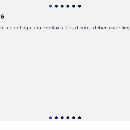
1
2
3
4
5
6
 6
del color haga una profilaxis. Los dientes deben estar lim
1
2
3
4
5
6