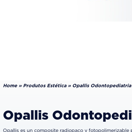
Home
»
Produtos Estética
»
Opallis Odontopediatria
Opallis Odontopedi
Opallis es un composite radiopaco y fotopolimerizable p