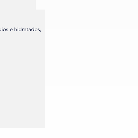
pios e hidratados,
Passo de 2 de 6
Realice el preparo cavitario y mant
con aislamiento absoluto.