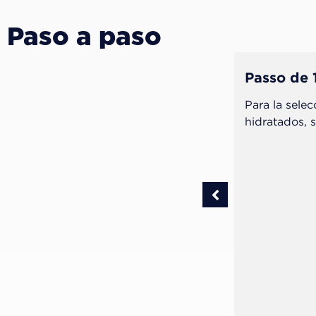
Paso a paso
Passo de 
Para la selec
hidratados, s
cabado y pulido de la restauración.
iscos de lija Diamond Pro (FGM) o
recomienda la utilización de los discos
 pulido Diamond Excel (FGM).