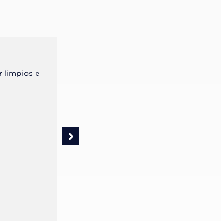
r limpios e
Passo de 2 de 6
Realice el preparo cavitario y manteng
preferencialmente con aislamiento ab