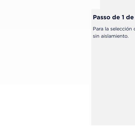
Passo de 1 de
Para la selección 
sin aislamiento.
do de la restauración. Para el
d Pro (FGM) o fresas de fina
e los discos de fieltro Diamond Flex