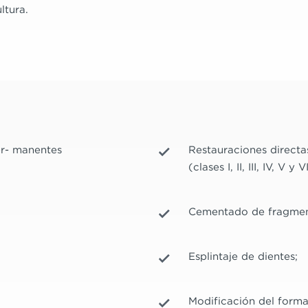
ltura.
er- manentes
Restauraciones directas
(clases I, II, III, IV, V y V
Cementado de fragment
Esplintaje de dientes;
Modificación del format