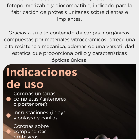
fotopolimerizable y biocompatible, indicado para la
fabricación de prótesis unitarias sobre dientes e
implantes.
Gracias a su alto contenido de cargas inorgánicas,
compuestas por materiales vitrocerámicos, ofrece una
alta resistencia mecánica, además de una versatilidad
estética que proporciona brillo y características
ópticas únicas.
Indicaciones
de uso
Coronas unitarias
completas (anteriores
o posteriores)
Incrustaciones (inlays
y onlays) y carillas
Coronas sobre
componentes
protésicos