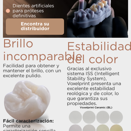
Dientes artificiales
para próteses
definitivas
Encontra su
distribuidor
Brillo
Estabilida
incomparable
del color
Facilidad para obtener y
Gracias al exclusivo
mantener el brillo, con un
sistema ISS (Intelligent
excelente pulido.
Stability System),
Voxelprint presenta una
excelente estabilidad
reológica y de color, lo
que garantiza sus
propiedades.
Fácil caracterización:
Permite una