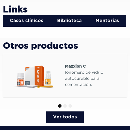
Links
Casos clínicos
Biblioteca
Mentorías
Otros productos
Maxxion C
Ionómero de vidrio
autocurable para
cementación.
1
2
3
Ver todos