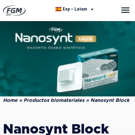
Esp – Latam
Home
»
Productos biomateriales
»
Nanosynt Block
Nanosynt Block