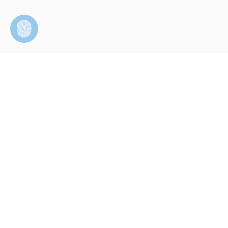
Faceb
FGM Dental Lat
FGM Dental Glo
FGM Dental Me