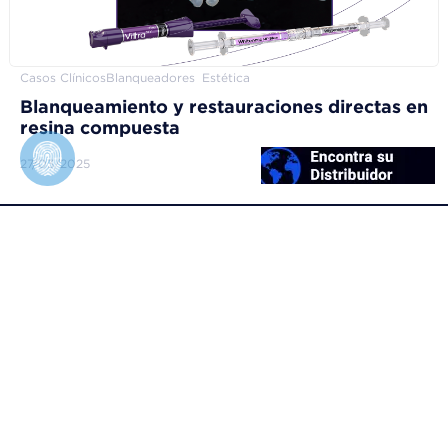
Casos Clínicos
Blanqueadores
Estética
Blanqueamiento y restauraciones directas en
resina compuesta
27/03/2025
FGM Dental Group
Quien somos
Manual de Marca FGM
Biblioteca