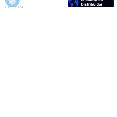
04/11/2024
FGM Dental Group
Quien somos
Manual de Marca FGM
Biblioteca
Comprobaciones Científicas
Legal
Políticas de Privacidad
Derechos del titular