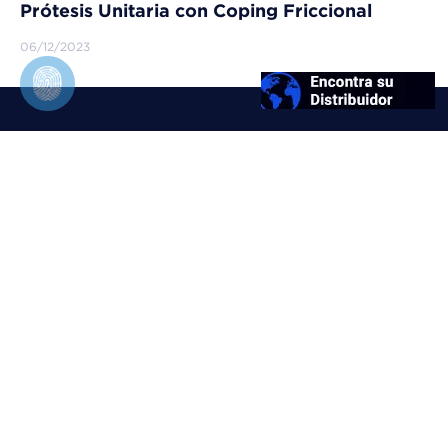
Prótesis Unitaria con Coping Friccional
06/12/2023
FGM Dental Group
Quien somos
Manual de Marca FGM
Biblioteca
Comprobaciones Científicas
Legal
Políticas de Privacidad
Derechos del titular