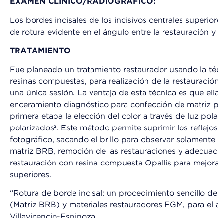
EXAMEN CLÍNICO/RADIOGRÁFICO:
Los bordes incisales de los incisivos centrales superior
de rotura evidente en el ángulo entre la restauración y
TRATAMIENTO
Fue planeado un tratamiento restaurador usando la téc
resinas compuestas, para realización de la restauració
una única sesión. La ventaja de esta técnica es que el
enceramiento diagnóstico para confección de matriz pa
primera etapa la elección del color a través de luz pola
polarizados². Este método permite suprimir los reflejos
fotográfico, sacando el brillo para observar solamente
matriz BRB, remoción de las restauraciones y adecuac
restauración con resina compuesta Opallis para mejorar 
superiores.
“Rotura de borde incisal: un procedimiento sencillo d
(Matriz BRB) y materiales restauradores FGM, para el al
Villavicencio-Espinoza