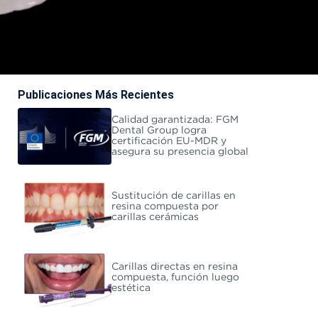
Publicaciones Más Recientes
Calidad garantizada: FGM
Dental Group logra
certificación EU-MDR y
asegura su presencia global
Sustitución de carillas en
resina compuesta por
carillas cerámicas
Carillas directas en resina
compuesta, función luego
estética