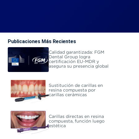
Publicaciones Más Recientes
Calidad garantizada: FGM
Dental Group logra
certificación EU-MDR y
asegura su presencia global
Sustitución de carillas en
resina compuesta por
carillas cerámicas
Carillas directas en resina
compuesta, función luego
estética