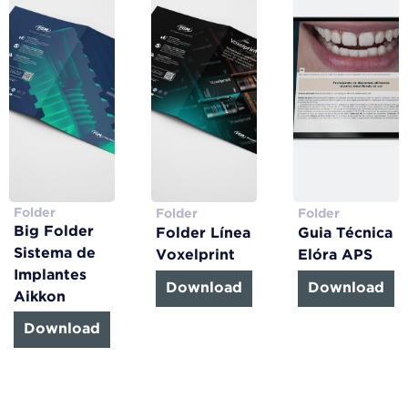
Folder
Folder
Folder
Big Folder
Folder Línea
Guia Técnica
Sistema de
Voxelprint
Elóra APS
Implantes
Download
Download
Aikkon
Download