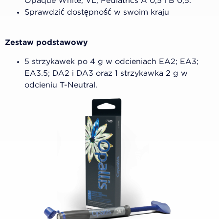
Opaque White, VL, Pediatrics A 0,5 i B 0,5.
Sprawdzić dostępność w swoim kraju
Zestaw podstawowy
5 strzykawek po 4 g w odcieniach EA2; EA3;
EA3.5; DA2 i DA3 oraz 1 strzykawka 2 g w
odcieniu T-Neutral.