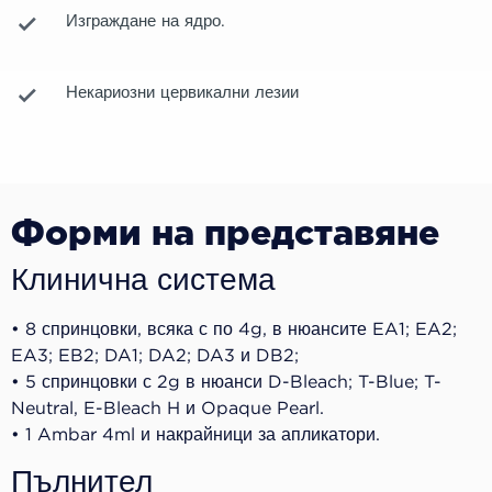
Изграждане на ядро.
Некариозни цервикални лезии
Форми на представяне
Клинична система
• 8 спринцовки, всяка с по 4g, в нюансите EA1; EA2;
EA3; EB2; DA1; DA2; DA3 и DB2;
• 5 спринцовки с 2g в нюанси D-Bleach; T-Blue; T-
Neutral, E-Bleach H и Opaque Pearl.
• 1 Ambar 4ml и накрайници за апликатори.
Пълнител