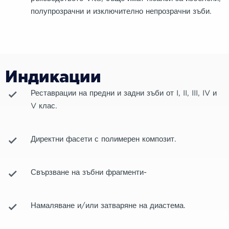
полупрозрачни и изключително непрозрачни зъби.
Индикации
Реставрации на предни и задни зъби от I, II, III, IV и
V клас.
Директни фасети с полимерен композит.
Свързване на зъбни фрагменти-
Намаляване и/или затваряне на диастема.