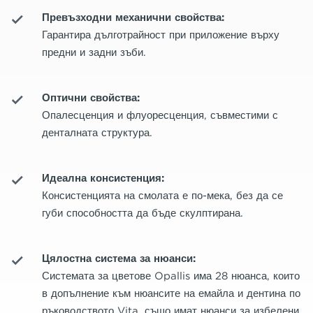
Превъзходни механични свойства:
Гарантира дълготрайност при приложение върху
предни и задни зъби.
Оптични свойства:
Опалесценция и флуоресценция, съвместими с
денталната структура.
Идеална консистенция:
Консистенцията на смолата е по-мека, без да се
губи способността да бъде скулптирана.
Цялостна система за нюанси:
Системата за цветове Opallis има 28 нюанса, които
в допълнение към нюансите на емайла и дентина по
ръководството Vita, също имат нюанси за избелени,