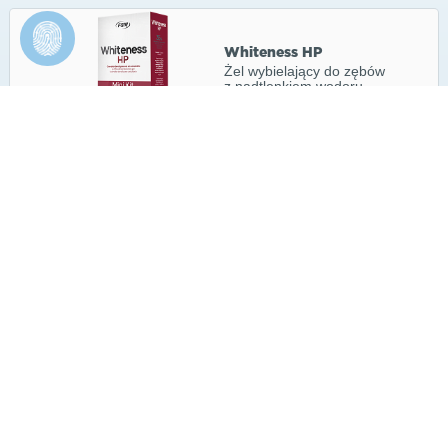
Whiteness HP
Żel wybielający do zębów
z nadtlenkiem wodoru
w stężeniu 35% do użytku
gabinetowego
Whiteness HP Maxx
Żel wybielający do użytku
gabinetowego z nadtlenkiem
wodoru w stężeniu 35%.
Desensibilize KF
Żel o niskiej lepkości o
podwójnym działaniu