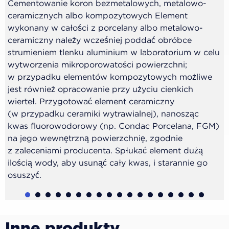
Cementowanie koron bezmetalowych, metalowo-
ceramicznych albo kompozytowych Element
wykonany w całości z porcelany albo metalowo-
ceramiczny należy wcześniej poddać obróbce
strumieniem tlenku aluminium w laboratorium w celu
wytworzenia mikroporowatości powierzchni;
w przypadku elementów kompozytowych możliwe
jest również opracowanie przy użyciu cienkich
wierteł. Przygotować element ceramiczny
(w przypadku ceramiki wytrawialnej), nanosząc
kwas fluorowodorowy (np. Condac Porcelana, FGM)
na jego wewnętrzną powierzchnię, zgodnie
z zaleceniami producenta. Spłukać element dużą
ilością wody, aby usunąć cały kwas, i starannie go
osuszyć.
1
2
3
4
5
6
7
8
9
10
11
12