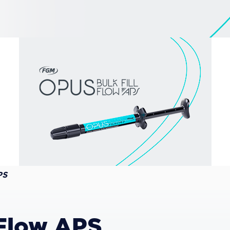
PS
 Flow APS