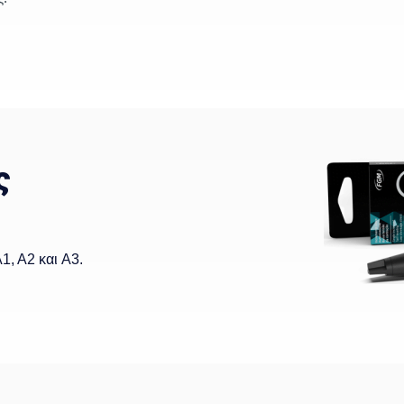
ς
1, A2 και A3.