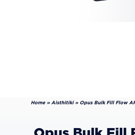
Home
»
Aisthitiki
»
Opus Bulk Fill Flow A
Opus Bulk Fill