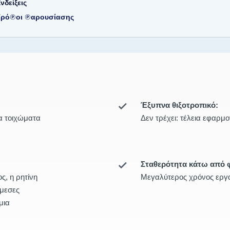
νδείξεις
Τρόποι παρουσίασης
Έξυπνα θιξοτροπικό:
α τοιχώματα
Δεν τρέχει: τέλεια εφαρμ
Σταθερότητα κάτω από 
ς, η ρητίνη
Μεγαλύτερος χρόνος εργα
άμεσες
μια