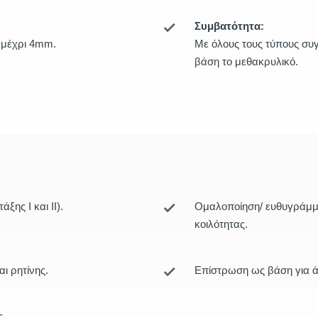
Συμβατότητα:
 μέχρι 4mm.
Με όλους τους τύπους συγ
βάση το μεθακρυλικό.
ης Ι και ΙΙ).
Ομαλοποίηση/ ευθυγράμμ
κοιλότητας.
ι ρητίνης.
Επίστρωση ως βάση για ά
ς.