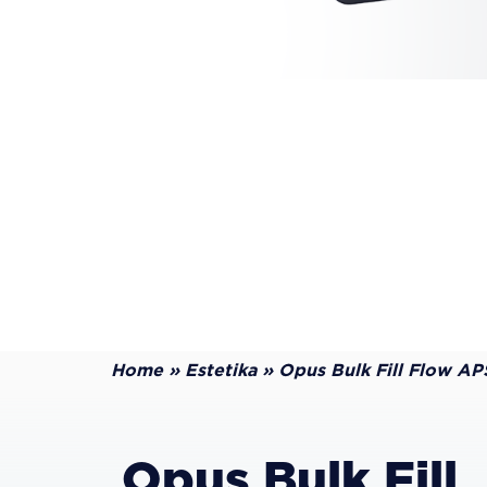
Home
»
Estetika
»
Opus Bulk Fill Flow AP
Opus Bulk Fill