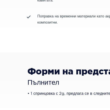
кавитата.
Поправка на временни материали като ак
композитни.
Форми на предст
Пълнител
• 1 спринцовка с 2g, предлага се в следнит