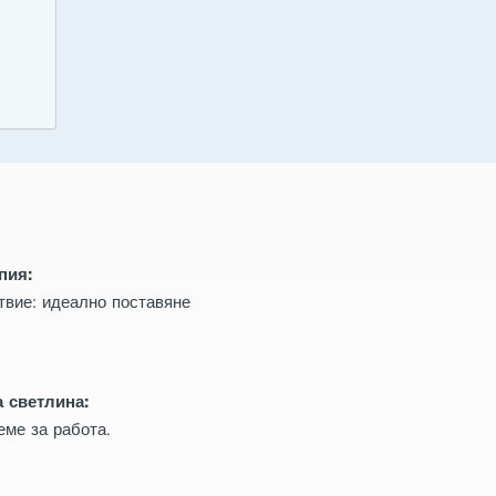
пия:
твие: идеално поставяне
 светлина:
еме за работа.