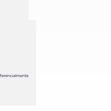
eferencialmente
A aplicação de ácido fosfórico e a
produtos utilizados.