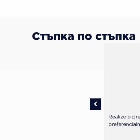
Стъпка по стъпка
bamento e polimento da restauração.
Realize o pr
 discos de lixa Diamond Pro (FGM) ou
preferencial
 recomenda-se a utilização dos discos
polimento Diamond Excel (FGM).