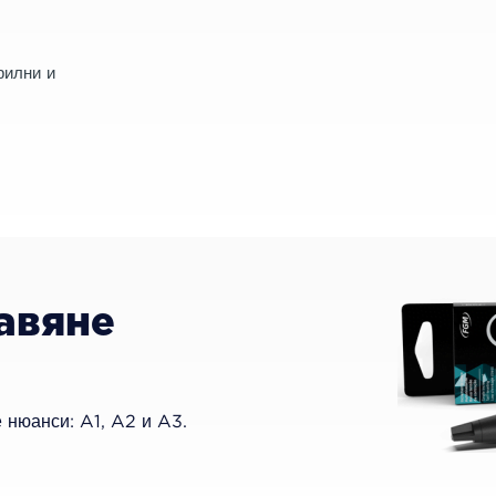
рилни и
авяне
е нюанси: A1, A2 и A3.