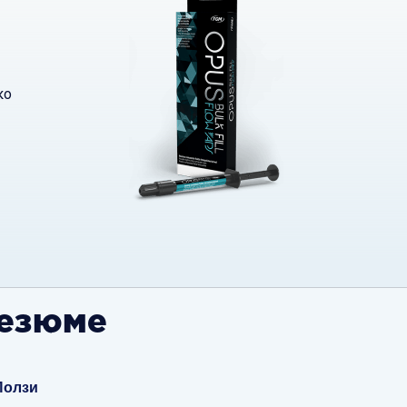
ко
езюме
Ползи