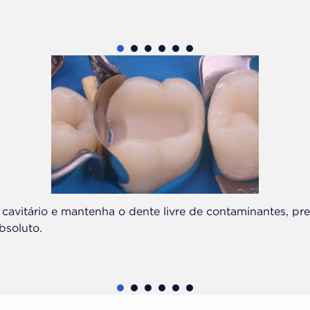
1
2
3
4
5
6
 cavitário e mantenha o dente livre de contaminantes, pr
bsoluto.
1
2
3
4
5
6