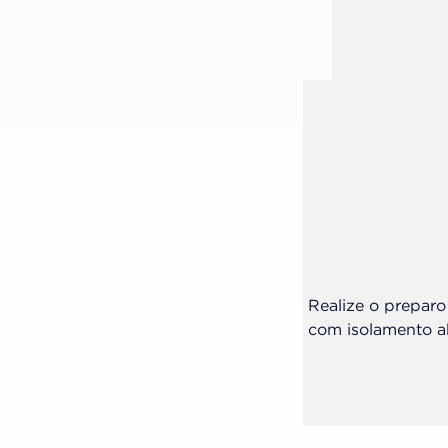
imento da restauração. Para o
Realize o preparo
mond Pro (FGM) ou brocas de fina
com isolamento a
 dos discos de feltro Diamond Flex