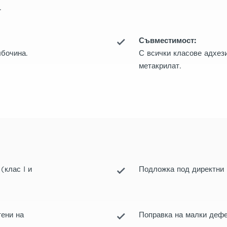
.
Съвместимост:
бочина.
С всички класове адхези
метакрилат.
(клас I и
Подложка под директни 
тени на
Поправка на малки дефе