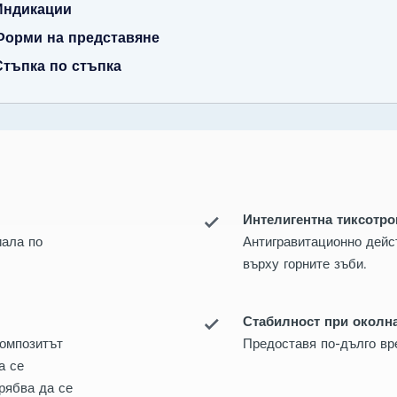
Индикации
Форми на представяне
Стъпка по стъпка
Интелигентна тиксотро
иала по
Антигравитационно дейс
върху горните зъби.
Стабилност при околна
композитът
Предоставя по-дълго вр
а се
рябва да се