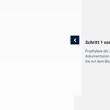
 pode-se utilizar o clareador Whiteness
uso interno e continuar o clareamento do
s com Whiteness HP Maxx.
Schritt 1 vo
Prophylaxe der 
dokumentieren S
Sie mit dem Ble