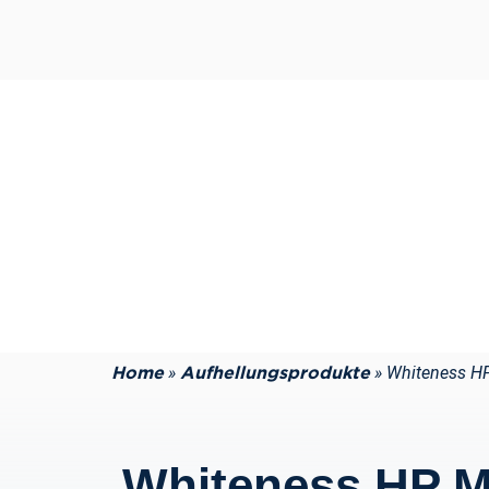
»
»
Whiteness H
Home
Aufhellungsprodukte
Whiteness HP 