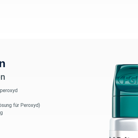
n
en
fperoxyd
lösung für Peroxyd)
ng