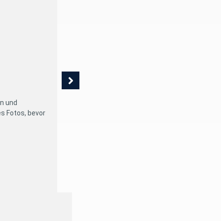
Schritt 2 von 8
en und
Setzen Sie den Arcflex-Labialretraktor (FGM)
s Fotos, bevor
zu erleichtern, und tragen Sie dann Desensibil
auf.
4
15
16
17
18
19
20
21