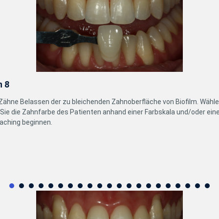
n 8
Zähne Belassen der zu bleichenden Zahnoberfläche von Biofilm. Wähl
ie die Zahnfarbe des Patienten anhand einer Farbskala und/oder eine
aching beginnen.
1
2
3
4
5
6
7
8
9
10
11
12
13
1