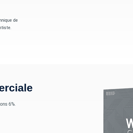
hnique de
tiste.
erciale
ions 6%.