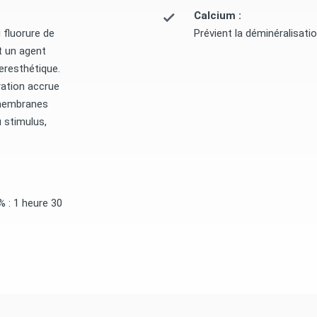
Calcium :
 fluorure de
Prévient la déminéralisation
t un agent
eresthétique.
ration accrue
 membranes
 stimulus,
% : 1 heure 30